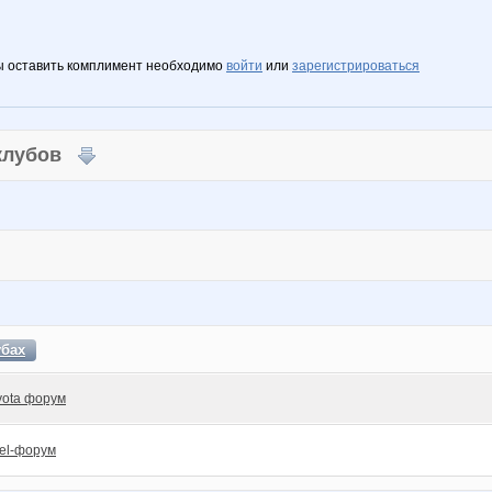
ы оставить комплимент необходимо
войти
или
зарегистрироваться
 клубов
убах
yota форум
el-форум