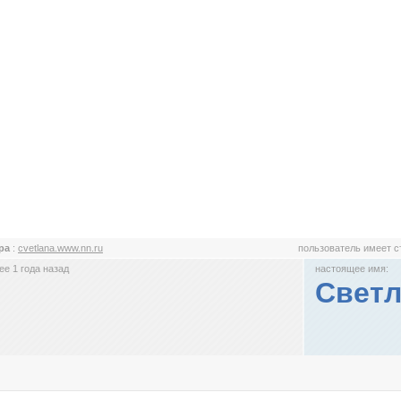
тра
:
cvetlana.www.nn.ru
пользователь имеет 
е 1 года назад
настоящее имя:
Светл