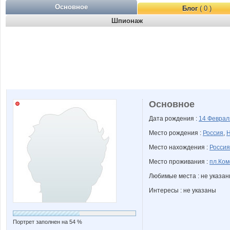
Основное
Блог
( 0 )
Шпионаж
Основное
Дата рождения :
14 Февра
Место рождения :
Россия
,
Н
Место нахождения :
Россия
Место проживания :
пл.Ком
Любимые места : не указа
Интересы : не указаны
Портрет заполнен на 54 %