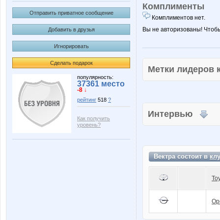
Комплименты
Отправить приватное сообщение
Комплиментов нет.
Вы не авторизованы! Чтоб
Добавить в друзья
Игнорировать
Сделать подарок
Метки лидеров
популярность:
37361 место
-8 ↓
рейтинг
518
?
Интервью
Как получить
уровень?
Вектра состоит в
кл
To
Op